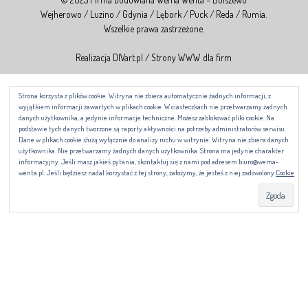
© 2025 Firma budowlana Wema Wenta – Bolszewo
Wejherowo / Luzino / Gdynia / Lębork / Puck / Reda / Rumia.
Wszelkie prawa zastrzeżone.
Realizacja DIVart.pl / Strony WWW dla firm
Strona korzysta z plików cookie. Witryna nie zbiera automatycznie żadnych informacji, z
wyjątkiem informacji zawartych w plikach cookie. W ciasteczkach nie przetwarzamy żad
danych użytkownika, a jedynie informacje techniczne. Możesz zablokować pliki cookie. Na
podstawie tych danych tworzone są raporty aktywności na potrzeby administratorów serwi
Dane w plikach cookie służą wyłącznie do analizy ruchu w witrynie. Witryna nie zbiera da
użytkownika. Nie przetwarzamy żadnych danych użytkownika. Strona ma jedynie charak
informacyjny. Jeśli masz jakieś pytania, skontaktuj się z nami pod adresem biuro@wema
wenta.pl. Jeśli będziesz nadal korzystać z tej strony, założymy, że jesteś z niej zadowolony