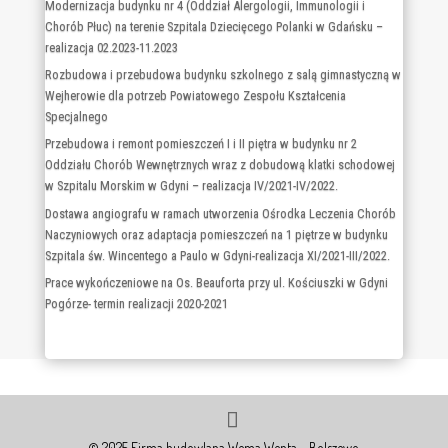
Szpitala im. Św. Wincentego a Paulo z wydzieleniem obszaru Chirurgii
Jednego Dnia – realizacja 10.2023-05.2024
Modernizacja budynku nr 4 (Oddział Alergologii, Immunologii i
Chorób Płuc) na terenie Szpitala Dziecięcego Polanki w Gdańsku –
realizacja 02.2023-11.2023
Rozbudowa i przebudowa budynku szkolnego z salą gimnastyczną w
Wejherowie dla potrzeb Powiatowego Zespołu Kształcenia
Specjalnego
Przebudowa i remont pomieszczeń I i II piętra w budynku nr 2
Oddziału Chorób Wewnętrznych wraz z dobudową klatki schodowej
w Szpitalu Morskim w Gdyni – realizacja IV/2021-IV/2022.
Dostawa angiografu w ramach utworzenia Ośrodka Leczenia Chorób
Naczyniowych oraz adaptacja pomieszczeń na 1 piętrze w budynku
Szpitala św. Wincentego a Paulo w Gdyni-realizacja XI/2021-III/2022.
Prace wykończeniowe na Os. Beauforta przy ul. Kościuszki w Gdyni
Pogórze- termin realizacji 2020-2021