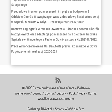
Chorób Płuc) na terenie Szpitala Dziecięcego Polanki w Gdańsku –
realizacja 02.2023-11.2023
Rozbudowa i przebudowa budynku szkolnego z salą gimnastyczną w
Wejherowie dla potrzeb Powiatowego Zespołu Kształcenia
Specjalnego
Przebudowa i remont pomieszczeń I i II piętra w budynku nr 2
Oddziału Chorób Wewnętrznych wraz z dobudową klatki schodowej
w Szpitalu Morskim w Gdyni – realizacja IV/2021-IV/2022.
Dostawa angiografu w ramach utworzenia Ośrodka Leczenia Chorób
Naczyniowych oraz adaptacja pomieszczeń na 1 piętrze w budynku
Szpitala św. Wincentego a Paulo w Gdyni-realizacja XI/2021-III/2022.
Prace wykończeniowe na Os. Beauforta przy ul. Kościuszki w Gdyni
Pogórze- termin realizacji 2020-2021