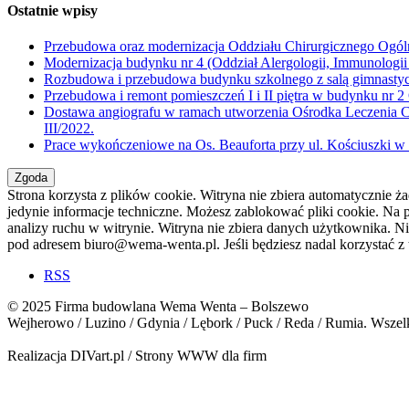
Ostatnie wpisy
Przebudowa oraz modernizacja Oddziału Chirurgicznego Ogólne
Modernizacja budynku nr 4 (Oddział Alergologii, Immunologii 
Rozbudowa i przebudowa budynku szkolnego z salą gimnastyc
Przebudowa i remont pomieszczeń I i II piętra w budynku nr
Dostawa angiografu w ramach utworzenia Ośrodka Leczenia Ch
III/2022.
Prace wykończeniowe na Os. Beauforta przy ul. Kościuszki w 
Strona korzysta z plików cookie. Witryna nie zbiera automatycznie 
jedynie informacje techniczne. Możesz zablokować pliki cookie. Na 
analizy ruchu w witrynie. Witryna nie zbiera danych użytkownika. Ni
pod adresem biuro@wema-wenta.pl. Jeśli będziesz nadal korzystać z t
RSS
© 2025 Firma budowlana Wema Wenta – Bolszewo
Wejherowo / Luzino / Gdynia / Lębork / Puck / Reda / Rumia. Wszelk
Realizacja DIVart.pl / Strony WWW dla firm