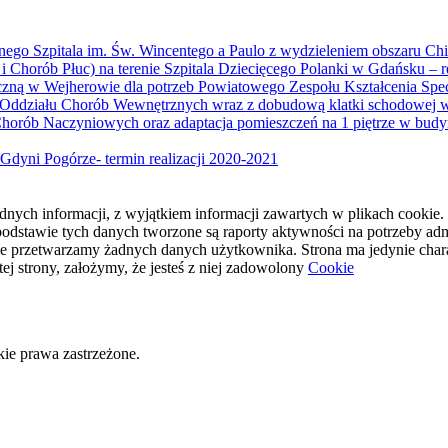
go Szpitala im. Św. Wincentego a Paulo z wydzieleniem obszaru Chir
i Chorób Płuc) na terenie Szpitala Dziecięcego Polanki w Gdańsku – r
zną w Wejherowie dla potrzeb Powiatowego Zespołu Kształcenia Spe
 2 Oddziału Chorób Wewnętrznych wraz z dobudową klatki schodowej w
orób Naczyniowych oraz adaptacja pomieszczeń na 1 piętrze w budyn
Gdyni Pogórze- termin realizacji 2020-2021
żadnych informacji, z wyjątkiem informacji zawartych w plikach cooki
podstawie tych danych tworzone są raporty aktywności na potrzeby adm
e przetwarzamy żadnych danych użytkownika. Strona ma jedynie charakte
ej strony, założymy, że jesteś z niej zadowolony
Cookie
ie prawa zastrzeżone.