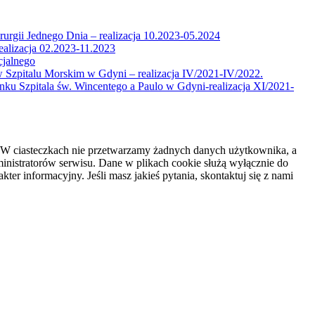
urgii Jednego Dnia – realizacja 10.2023-05.2024
ealizacja 02.2023-11.2023
cjalnego
 Szpitalu Morskim w Gdyni – realizacja IV/2021-IV/2022.
ku Szpitala św. Wincentego a Paulo w Gdyni-realizacja XI/2021-
e. W ciasteczkach nie przetwarzamy żadnych danych użytkownika, a
inistratorów serwisu. Dane w plikach cookie służą wyłącznie do
r informacyjny. Jeśli masz jakieś pytania, skontaktuj się z nami