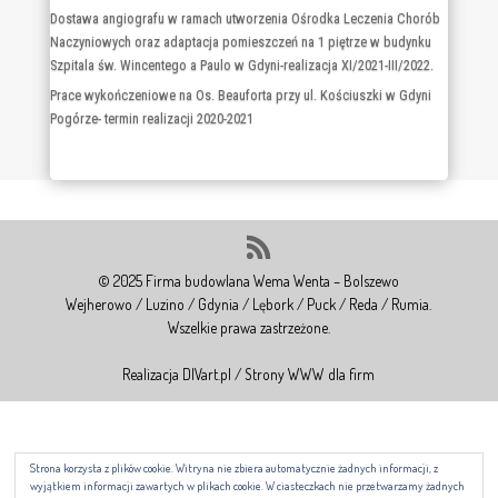
Specjalnego
Przebudowa i remont pomieszczeń I i II piętra w budynku nr 2
Oddziału Chorób Wewnętrznych wraz z dobudową klatki schodowej
w Szpitalu Morskim w Gdyni – realizacja IV/2021-IV/2022.
Dostawa angiografu w ramach utworzenia Ośrodka Leczenia Chorób
Naczyniowych oraz adaptacja pomieszczeń na 1 piętrze w budynku
Szpitala św. Wincentego a Paulo w Gdyni-realizacja XI/2021-III/2022.
Prace wykończeniowe na Os. Beauforta przy ul. Kościuszki w Gdyni
Pogórze- termin realizacji 2020-2021
© 2025 Firma budowlana Wema Wenta – Bolszewo
Wejherowo / Luzino / Gdynia / Lębork / Puck / Reda / Rumia.
Wszelkie prawa zastrzeżone.