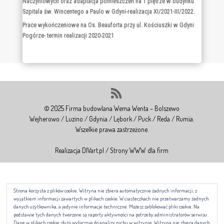
Przebudowa i remont pomieszczeń I i II piętra w budynku nr 2
Oddziału Chorób Wewnętrznych wraz z dobudową klatki schodowej
w Szpitalu Morskim w Gdyni – realizacja IV/2021-IV/2022.
Dostawa angiografu w ramach utworzenia Ośrodka Leczenia Chorób
Naczyniowych oraz adaptacja pomieszczeń na 1 piętrze w budynku
Szpitala św. Wincentego a Paulo w Gdyni-realizacja XI/2021-III/2022.
Prace wykończeniowe na Os. Beauforta przy ul. Kościuszki w Gdyni
Pogórze- termin realizacji 2020-2021
© 2025 Firma budowlana Wema Wenta – Bolszewo
Wejherowo / Luzino / Gdynia / Lębork / Puck / Reda / Rumia.
Wszelkie prawa zastrzeżone.
Realizacja DIVart.pl / Strony WWW dla firm