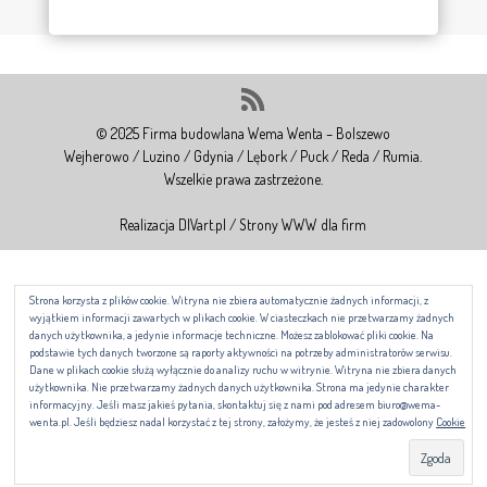
Szpitala św. Wincentego a Paulo w Gdyni-realizacja XI/2021-III/2022.
Prace wykończeniowe na Os. Beauforta przy ul. Kościuszki w Gdyni
Pogórze- termin realizacji 2020-2021
© 2025 Firma budowlana Wema Wenta – Bolszewo
Wejherowo / Luzino / Gdynia / Lębork / Puck / Reda / Rumia.
Wszelkie prawa zastrzeżone.
Realizacja DIVart.pl / Strony WWW dla firm
Strona korzysta z plików cookie. Witryna nie zbiera automatycznie żadnych informacji, z
wyjątkiem informacji zawartych w plikach cookie. W ciasteczkach nie przetwarzamy żad
danych użytkownika, a jedynie informacje techniczne. Możesz zablokować pliki cookie. Na