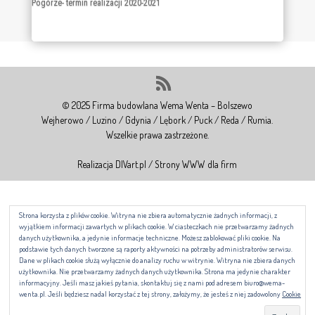
Dostawa angiografu w ramach utworzenia Ośrodka Leczenia Chorób
Naczyniowych oraz adaptacja pomieszczeń na 1 piętrze w budynku
Szpitala św. Wincentego a Paulo w Gdyni-realizacja XI/2021-III/2022.
Prace wykończeniowe na Os. Beauforta przy ul. Kościuszki w Gdyni
Pogórze- termin realizacji 2020-2021
© 2025 Firma budowlana Wema Wenta – Bolszewo
Wejherowo / Luzino / Gdynia / Lębork / Puck / Reda / Rumia.
Wszelkie prawa zastrzeżone.
Realizacja DIVart.pl / Strony WWW dla firm
Strona korzysta z plików cookie. Witryna nie zbiera automatycznie żadnych informacji, z