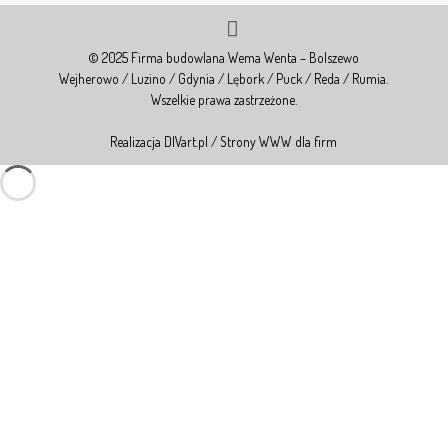
© 2025 Firma budowlana Wema Wenta – Bolszewo
Wejherowo / Luzino / Gdynia / Lębork / Puck / Reda / Rumia.
Wszelkie prawa zastrzeżone.
Realizacja DIVart.pl / Strony WWW dla firm