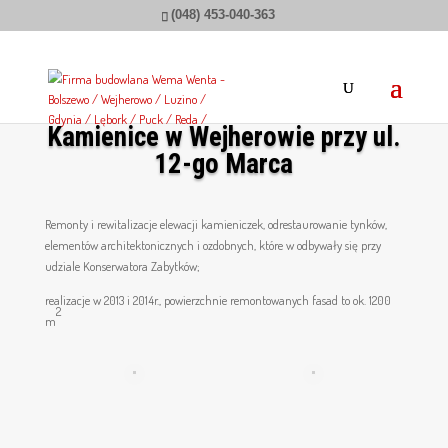
(048) 453-040-363
Kamienice w Wejherowie przy ul.
12-go Marca
Remonty i rewitalizacje elewacji kamieniczek, odrestaurowanie tynków,
elementów architektonicznych i ozdobnych, które w odbywały się przy
udziale Konserwatora Zabytków;
realizacje w 2013 i 2014r., powierzchnie remontowanych fasad to ok. 1200
2
m