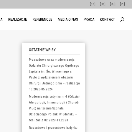
O FIRMIE
OFERTA
REALIZACJE
REFERENCJE
OSTATNIE WPI
Przebudowa ora
Oddziału Chirur
Szpitala im. Św.
Paulo z wydziel
Chirurgii Jedneg
10.2023-05.202
Modernizacja bud
Alergologii, Im