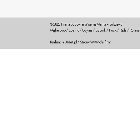
© 2025 Firma budowlana Wema Wenta – B
Wejherowo / Luzino / Gdynia / Lębork / Pu
Realizacja DIVart.pl / Strony WWW dla firm