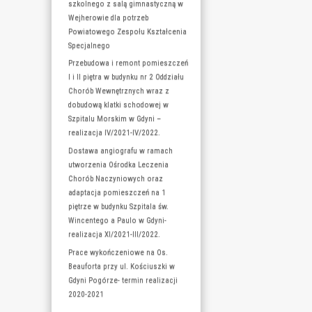
Płuc) na terenie 
Dziecięcego Pol
realizacja 02.2
Rozbudowa i pr
szkolnego z sal
Wejherowie dla 
Powiatowego Ze
Specjalnego
Przebudowa i r
I i II piętra w bu
Chorób Wewnętr
dobudową klatki
Szpitalu Morski
realizacja IV/20
Dostawa angiog
utworzenia Ośro
Chorób Naczyni