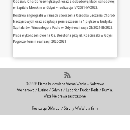
Rozbudowa i przebudowa budynku szkolnego z salą gimnastyczną w
Wejherowie dla potrzeb Powiatowego Zespołu Kształcenia
Specjalnego
Przebudowa i remont pomieszczeń I i II piętra w budynku nr 2
Oddziału Chorób Wewnętrznych wraz z dobudową klatki schodowej
w Szpitalu Morskim w Gdyni – realizacja IV/2021-IV/2022.
Dostawa angiografu w ramach utworzenia Ośrodka Leczenia Chorób
Naczyniowych oraz adaptacja pomieszczeń na 1 piętrze w budynku
Szpitala św. Wincentego a Paulo w Gdyni-realizacja XI/2021-III/2022.
Prace wykończeniowe na Os. Beauforta przy ul. Kościuszki w Gdyni
Pogórze- termin realizacji 2020-2021
© 2025 Firma budowlana Wema Wenta – Bolszewo
Wejherowo / Luzino / Gdynia / Lębork / Puck / Reda / Rumia.